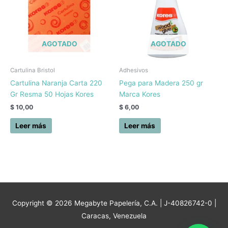
AGOTADO
AGOTADO
Cartulina Bristol
Adhesivos
Cartulina Naranja Carta 220
Pega para Madera 250 gr
Gr Resma 50 Hojas Kores
Marca Kores
$
10,00
$
6,00
Leer más
Leer más
Copyright © 2026
Megabyte Papelería, C.A.
| J-40826742-0 |
Caracas, Venezuela