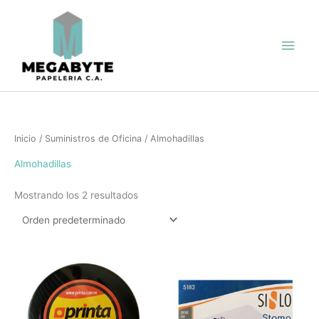
Ir
Men
al
contenido
princ
Inicio
/
Suministros de Oficina
/ Almohadillas
Almohadillas
Mostrando los 2 resultados