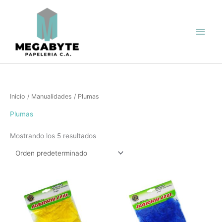
Ir
Men
al
contenido
princ
Inicio
/
Manualidades
/ Plumas
Plumas
Mostrando los 5 resultados