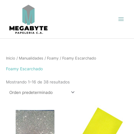
Ir
Men
al
contenido
princ
Inicio
/
Manualidades
/
Foamy
/ Foamy Escarchado
Foamy Escarchado
Mostrando 1–16 de 38 resultados