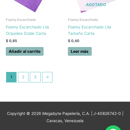
AGOTADO
Foamy Escarchado
Foamy Escarchado
Foamy Escarchado Lila
Foamy Escarchado Lila
Orquidea Doble Carta
Tamaño Carta
$
0,85
$
0,40
Añadir al carrito
Leer más
1
2
3
→
Copyright © 2026
Megabyte Papelería, C.A.
| J-40826742-0 |
Caracas, Venezuela