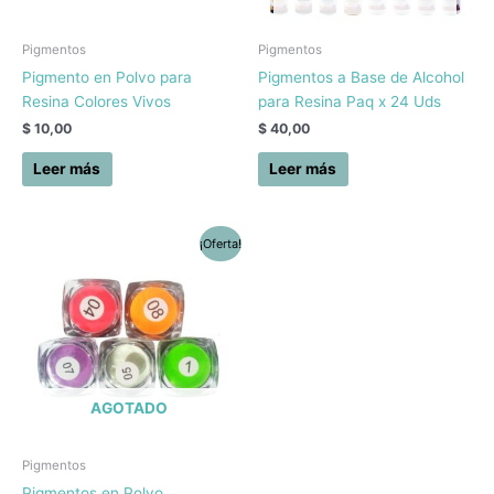
Pigmentos
Pigmentos
Pigmento en Polvo para
Pigmentos a Base de Alcohol
Resina Colores Vivos
para Resina Paq x 24 Uds
$
10,00
$
40,00
Leer más
Leer más
El
El
¡Oferta!
precio
precio
original
actual
era:
es:
$ 10,00.
$ 5,00.
AGOTADO
Pigmentos
Pigmentos en Polvo