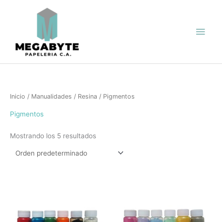
Ir
Men
al
contenido
princ
Inicio
/
Manualidades
/
Resina
/ Pigmentos
Pigmentos
Mostrando los 5 resultados