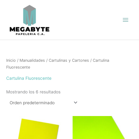
Ir
Men
al
contenido
princ
Inicio
/
Manualidades
/
Cartulinas y Cartones
/ Cartulina
Fluorescente
Cartulina Fluorescente
Mostrando los 6 resultados