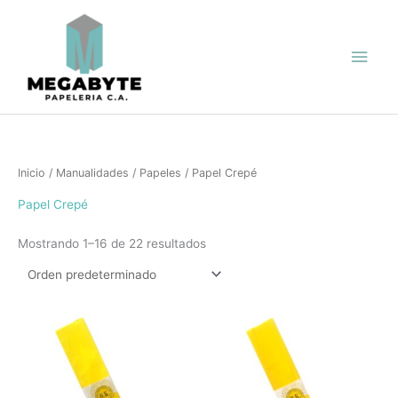
Ir
Men
al
contenido
princ
Inicio
/
Manualidades
/
Papeles
/ Papel Crepé
Papel Crepé
Mostrando 1–16 de 22 resultados