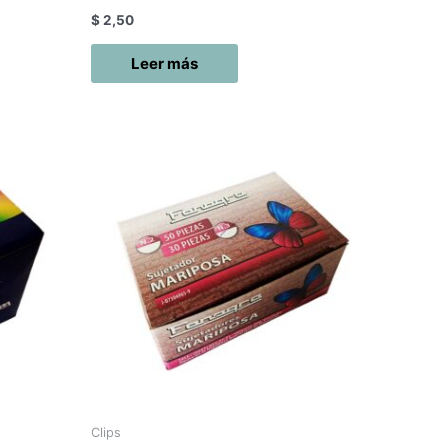
$
2,50
Leer más
Clips