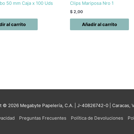
bo 50 mm Caja x 100 Uds
Clips Mariposa Nro 1
$
2,00
ir al carrito
Añadir al carrito
ht © 2026
Megabyte Papelería, C.A.
| J-40826742-0 | Caracas, 
ivacidad
Preguntas Frecuentes
Política de Devoluciones
Pol