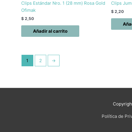
Clips Estándar Nro. 1 (28 mm) Rosa Gold
Clips Jum
Ofimak
$
2,20
$
2,50
Añad
Añadir al carrito
1
2
→
Copyrig
Política de Pr