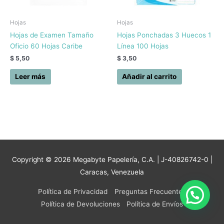
Hojas
Hojas
Hojas de Examen Tamaño
Hojas Ponchadas 3 Huecos 1
Oficio 60 Hojas Caribe
Línea 100 Hojas
$
5,50
$
3,50
Leer más
Añadir al carrito
Copyright © 2026
Megabyte Papelería, C.A.
| J-40826742-0 |
Caracas, Venezuela
Política de Privacidad
Preguntas Frecuentes
Política de Devoluciones
Política de Envíos