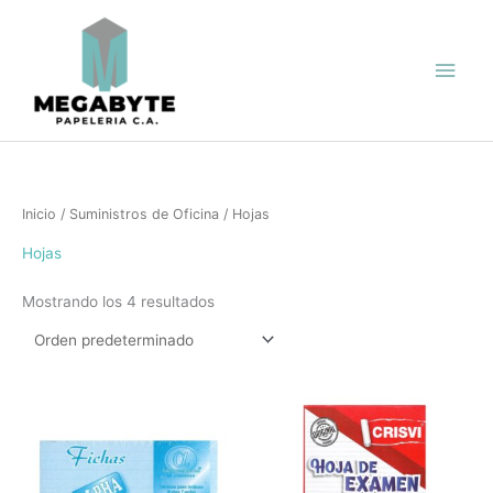
Ir
Men
al
contenido
princ
Inicio
/
Suministros de Oficina
/ Hojas
Hojas
Mostrando los 4 resultados