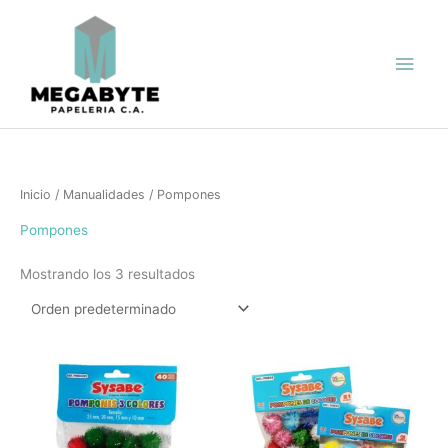
Ir
Men
al
contenido
princ
Inicio
/
Manualidades
/ Pompones
Pompones
Mostrando los 3 resultados
Este
produc
tiene
múltipl