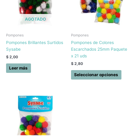
variant
Las
opcion
AGOTADO
se
pueden
elegir
Pompones
Pompones
en
Pompones Brillantes Surtidos
Pompones de Colores
la
Sysabe
Escarchados 25mm Paquete
página
x 21 uds
$
2,00
de
$
2,80
produc
Leer más
Seleccionar opciones