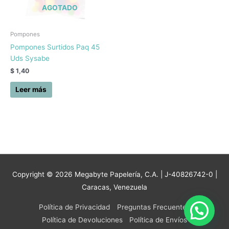
AGOTADO
Pompones
Pompones Surtidos Paq 45
Uds Sysabe
$
1,40
Leer más
Copyright © 2026
Megabyte Papelería, C.A.
| J-40826742-0 |
Caracas, Venezuela
Política de Privacidad
Preguntas Frecuentes
Política de Devoluciones
Política de Envíos