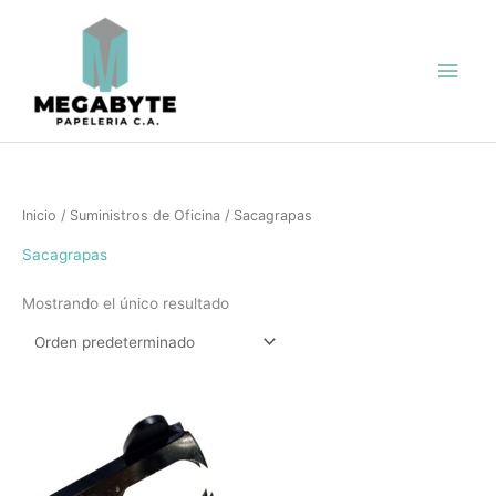
Ir
Men
al
contenido
princ
Inicio
/
Suministros de Oficina
/ Sacagrapas
Sacagrapas
Mostrando el único resultado