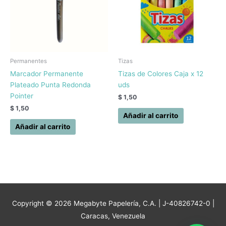
Permanentes
Tizas
Marcador Permanente
Tizas de Colores Caja x 12
Plateado Punta Redonda
uds
Pointer
$
1,50
$
1,50
Añadir al carrito
Añadir al carrito
Copyright © 2026
Megabyte Papelería, C.A.
| J-40826742-0 |
Caracas, Venezuela