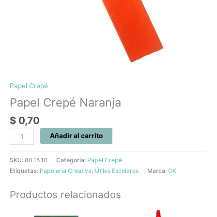
Papel Crepé
Papel Crepé Naranja
$
0,70
Añadir al carrito
SKU:
80.15.10
Categoría:
Papel Crepé
Etiquetas:
Papeleria Creativa
,
Útiles Escolares
Marca:
OK
Productos relacionados