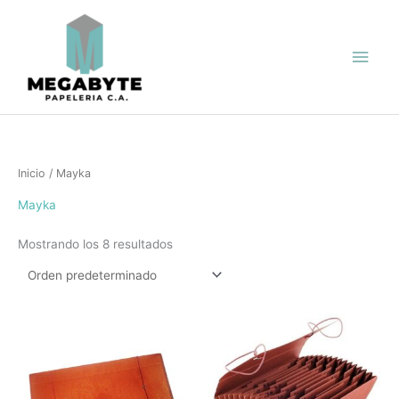
Ir
Men
al
contenido
princ
Inicio
/ Mayka
Mayka
Mostrando los 8 resultados