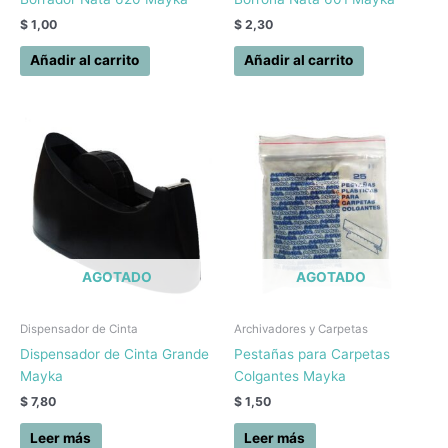
$
1,00
$
2,30
Añadir al carrito
Añadir al carrito
AGOTADO
AGOTADO
Dispensador de Cinta
Archivadores y Carpetas
Dispensador de Cinta Grande
Pestañas para Carpetas
Mayka
Colgantes Mayka
$
7,80
$
1,50
Leer más
Leer más