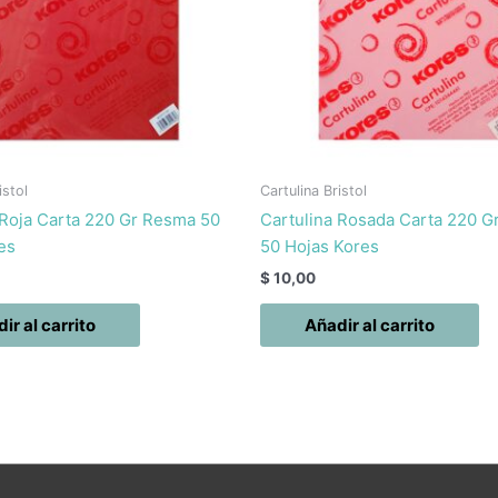
istol
Cartulina Bristol
 Roja Carta 220 Gr Resma 50
Cartulina Rosada Carta 220 
es
50 Hojas Kores
$
10,00
ir al carrito
Añadir al carrito