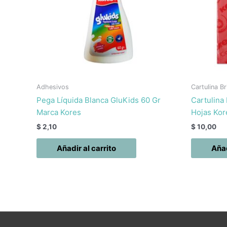
Adhesivos
Cartulina Br
Pega Líquida Blanca GluKids 60 Gr
Cartulina
Marca Kores
Hojas Kor
$
2,10
$
10,00
Añadir al carrito
Añad