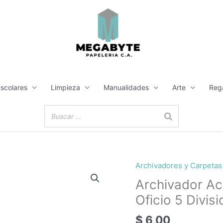
Escolares
Limpieza
Manualidades
Arte
Reg
Archivadores y Carpetas
Archivador
Acordeón
Archivador A
Plástico
Oficio 5 Divis
Tamaño
Oficio
$
6,00