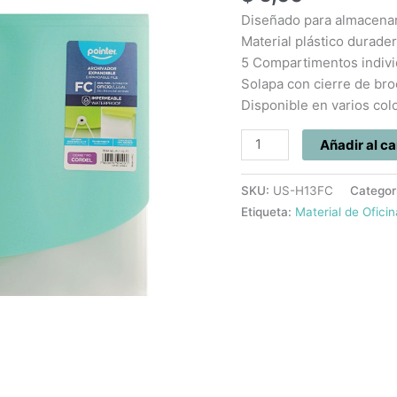
5
Diseñado para almacenar
Divisiones
Material plástico durade
cantidad
5 Compartimentos indivi
Solapa con cierre de bro
Disponible en varios col
Añadir al ca
SKU:
US-H13FC
Categor
Etiqueta:
Material de Oficin