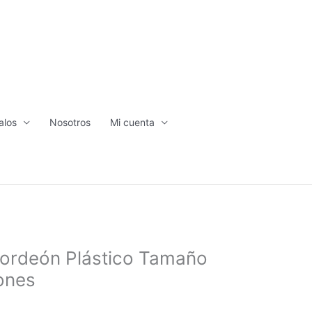
alos
Nosotros
Mi cuenta
cordeón Plástico Tamaño
iones