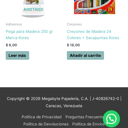
AGOTADO
Adhesivos
Creyones
Pega para Madera 250 gr
Creyones de Madera 24
Marca Kores
Colores + Sacapuntas Kores
$
6,00
$
18,00
Leer más
Añadir al carrito
Copyright © 2026
Megabyte Papelería, C.A.
| J-40826742-0 |
Caracas, Venezuela
Política de Privacidad
Preguntas Frecuentes
Política de Devoluciones
Política de Envíos