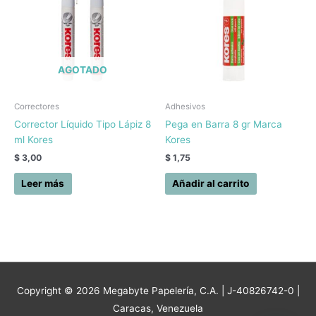
AGOTADO
Correctores
Adhesivos
Corrector Líquido Tipo Lápiz 8
Pega en Barra 8 gr Marca
ml Kores
Kores
$
3,00
$
1,75
Leer más
Añadir al carrito
Copyright © 2026
Megabyte Papelería, C.A.
| J-40826742-0 |
Caracas, Venezuela