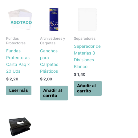
AGOTADO
Fundas
Archivadores y
Separadores
Protectoras
Carpetas
Separador de
Fundas
Ganchos
Materias 8
Protectoras
para
Divisiones
Carta Paq x
Carpetas
Blanco
20 Uds
Plásticos
$
1,40
$
2,20
$
2,00
Añadir al
Leer más
Añadir al
carrito
carrito