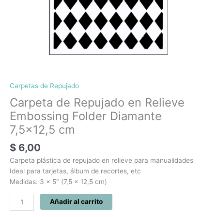
Carpetas de Repujado
Carpeta de Repujado en Relieve
Embossing Folder Diamante
7,5×12,5 cm
$
6,00
Carpeta plástica de repujado en relieve para manualidades
Ideal para tarjetas, álbum de recortes, etc
Medidas: 3 x 5″ (7,5 x 12,5 cm)
Añadir al carrito