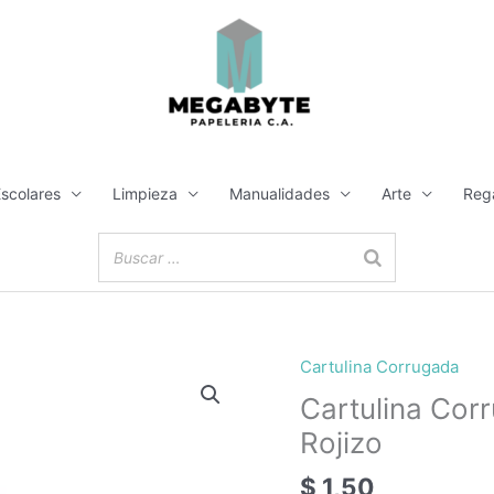
Escolares
Limpieza
Manualidades
Arte
Reg
Cartulina Corrugada
Cartulina
Corrugada
Cartulina Cor
Metalizada
Rojizo
Cobre
Rojizo
$
1,50