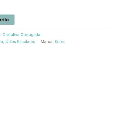
rrito
a:
Cartulina Corrugada
va
,
Útiles Escolares
Marca:
Kores