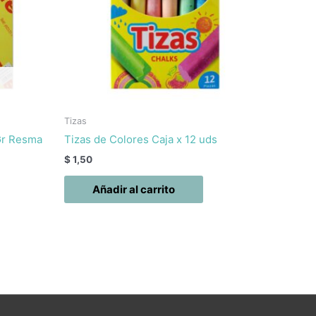
Tizas
 Gr Resma
Tizas de Colores Caja x 12 uds
$
1,50
Añadir al carrito