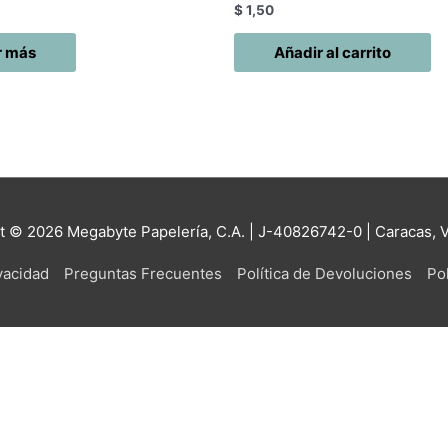
$
1,50
r más
Añadir al carrito
ht © 2026
Megabyte Papelería, C.A.
| J-40826742-0 | Caracas, 
ivacidad
Preguntas Frecuentes
Política de Devoluciones
Pol