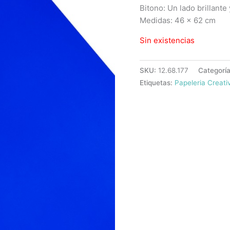
Bitono: Un lado brillante
Medidas: 46 x 62 cm
Sin existencias
SKU:
12.68.177
Categorí
Etiquetas:
Papeleria Creati