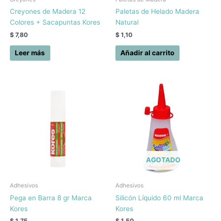
Creyones de Madera 12
Paletas de Helado Madera
Colores + Sacapuntas Kores
Natural
$
7,80
$
1,10
Leer más
Añadir al carrito
AGOTADO
Adhesivos
Adhesivos
Pega en Barra 8 gr Marca
Silicón Líquido 60 ml Marca
Kores
Kores
$
1,75
$
1,50