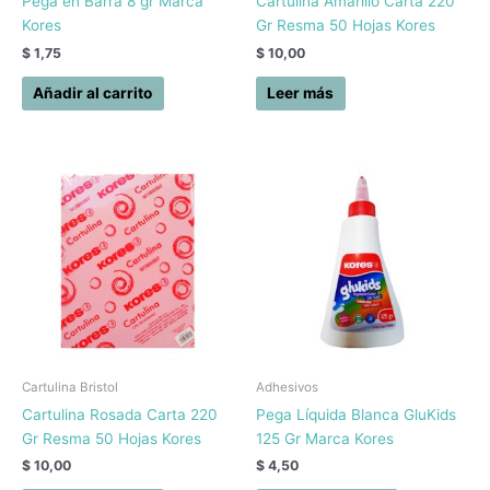
Pega en Barra 8 gr Marca
Cartulina Amarillo Carta 220
Kores
Gr Resma 50 Hojas Kores
$
1,75
$
10,00
Añadir al carrito
Leer más
Cartulina Bristol
Adhesivos
Cartulina Rosada Carta 220
Pega Líquida Blanca GluKids
Gr Resma 50 Hojas Kores
125 Gr Marca Kores
$
10,00
$
4,50