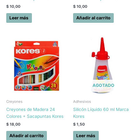
$
10,00
$
10,00
Leer más
Añadir al carrito
AGOTADO
Creyones
Adhesivos
Creyones de Madera 24
Silicón Líquido 60 ml Marca
Colores + Sacapuntas Kores
Kores
$
18,00
$
1,50
Añadir al carrito
Leer más