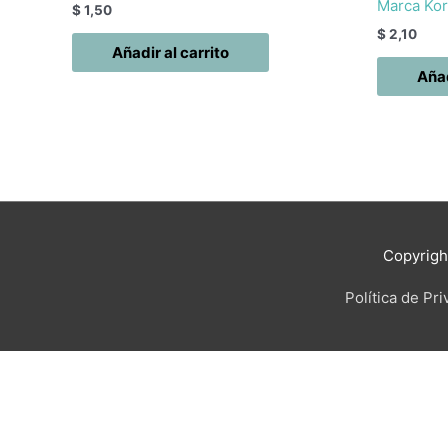
Marca Ko
$
1,50
$
2,10
Añadir al carrito
Añad
Copyrig
Política de Pr