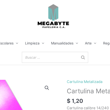
Escolares
Limpieza
Manualidades
Arte
Reg
Cartulina Metalizada
Cartulina
Metalizada
Cartulina Meta
Fucsia
$
1,20
cantidad
Cartulina calibre 14/240 