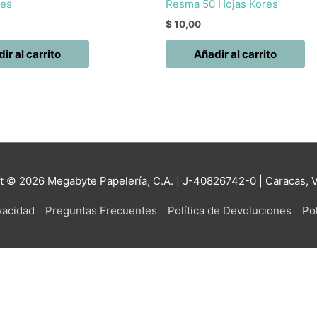
res
Resma 50 Hojas Kores
$
10,00
ir al carrito
Añadir al carrito
ht © 2026
Megabyte Papelería, C.A.
| J-40826742-0 | Caracas, 
ivacidad
Preguntas Frecuentes
Política de Devoluciones
Pol