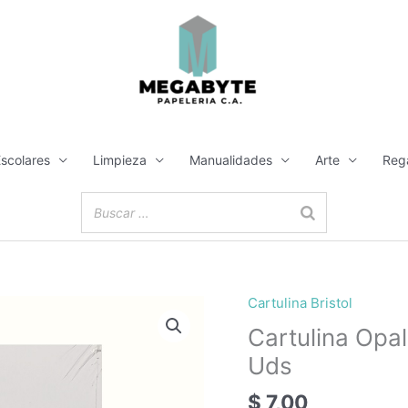
Escolares
Limpieza
Manualidades
Arte
Reg
Cartulina Bristol
Cartulina
Opalina
Cartulina Opa
Blanca
Uds
Tamaño
Carta
$
7,00