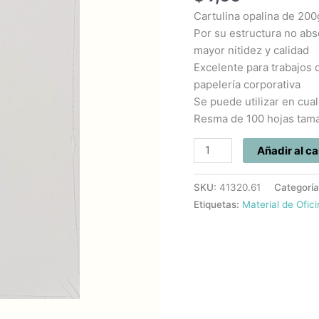
x
Cartulina opalina de 200
25
Por su estructura no abs
Uds
mayor nitidez y calidad
cantidad
Excelente para trabajos 
papelería corporativa
Se puede utilizar en cual
Resma de 100 hojas tama
Añadir al ca
SKU:
41320.61
Categorí
Etiquetas:
Material de Ofic