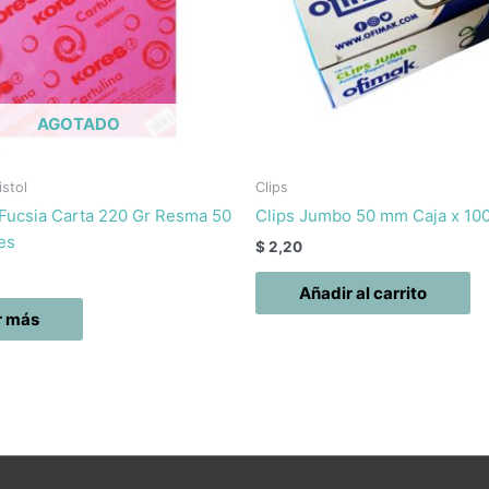
AGOTADO
istol
Clips
 Fucsia Carta 220 Gr Resma 50
Clips Jumbo 50 mm Caja x 10
es
$
2,20
Añadir al carrito
r más