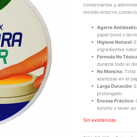
comerciantes y administ
movido entorno comercial
Agarre Antidesliz
papel bond o térm
Higiene Natural:
E
ingredientes natur
Fórmula No Tóxica
durante todo el día
No Mancha:
Tinta 
aceitosas en el pap
Larga Duración:
S
prolongado.
Envase Práctico:
C
bolsillo o tener en
Sin existencias