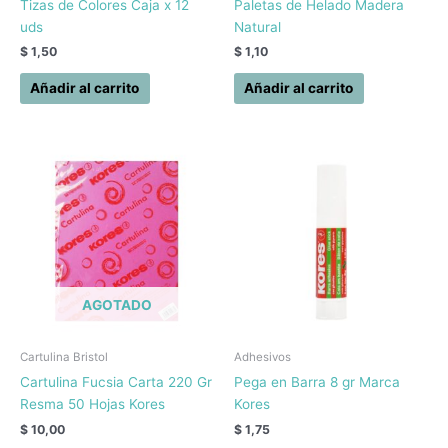
Tizas de Colores Caja x 12
Paletas de Helado Madera
uds
Natural
$
1,50
$
1,10
Añadir al carrito
Añadir al carrito
AGOTADO
Cartulina Bristol
Adhesivos
Cartulina Fucsia Carta 220 Gr
Pega en Barra 8 gr Marca
Resma 50 Hojas Kores
Kores
$
10,00
$
1,75