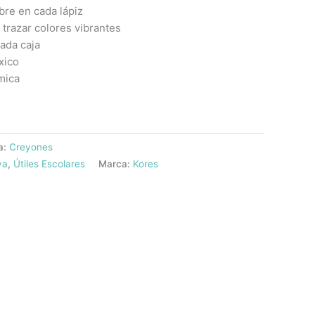
bre en cada lápiz
trazar colores vibrantes
ada caja
xico
mica
a:
Creyones
va
,
Útiles Escolares
Marca:
Kores