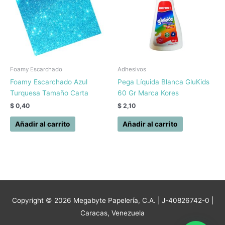
Foamy Escarchado
Adhesivos
Foamy Escarchado Azul
Pega Líquida Blanca GluKids
Turquesa Tamaño Carta
60 Gr Marca Kores
$
0,40
$
2,10
Añadir al carrito
Añadir al carrito
Copyright © 2026
Megabyte Papelería, C.A.
| J-40826742-0 |
Caracas, Venezuela