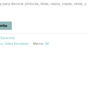
 para decorar pinturas, telas, vasos, copas, velas, y
rrito
:
Escarcha
va
,
Útiles Escolares
Marca:
OK