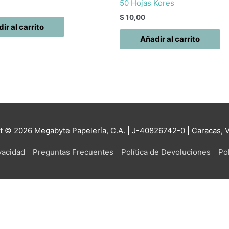
50 Hojas Kores
$
10,00
ir al carrito
Añadir al carrito
ht © 2026
Megabyte Papelería, C.A.
| J-40826742-0 | Caracas, 
ivacidad
Preguntas Frecuentes
Política de Devoluciones
Pol