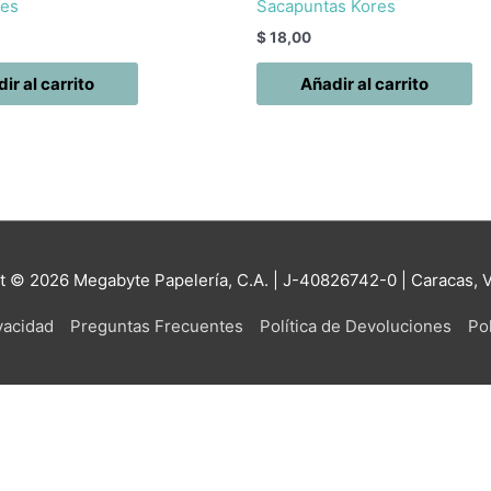
res
Sacapuntas Kores
$
18,00
ir al carrito
Añadir al carrito
ht © 2026
Megabyte Papelería, C.A.
| J-40826742-0 | Caracas, 
ivacidad
Preguntas Frecuentes
Política de Devoluciones
Pol