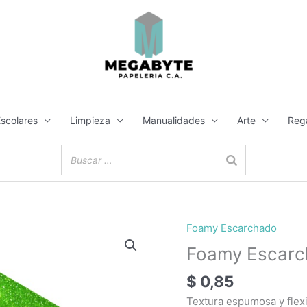
Escolares
Limpieza
Manualidades
Arte
Reg
Foamy Escarchado
Foamy
Escarchado
Foamy Escarc
Verde
$
0,85
Limón
Doble
Textura espumosa y flex