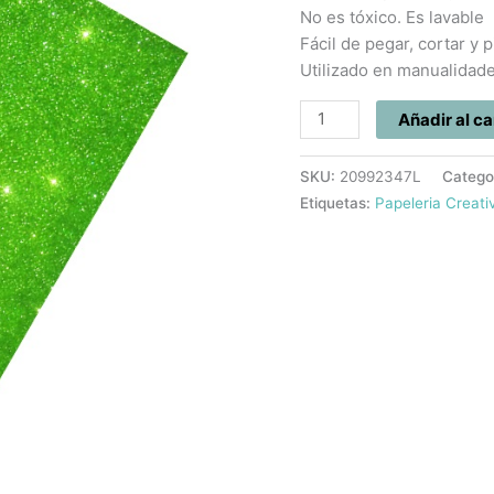
Carta
No es tóxico. Es lavable
cantidad
Fácil de pegar, cortar y p
Utilizado en manualidades
Añadir al ca
SKU:
20992347L
Catego
Etiquetas:
Papeleria Creati