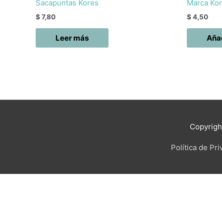
Sacapuntas Kores
Marca Ko
$
7,80
$
4,50
Leer más
Añad
Copyrig
Política de Pr