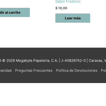
Galón Freshvic
$
10,00
ir al carrito
Leer más
ht © 2026
Megabyte Papelería, C.A.
| J-40826742-0 | Caracas, 
ivacidad
Preguntas Frecuentes
Política de Devoluciones
Pol