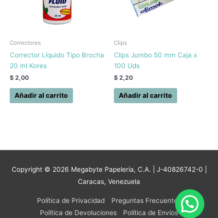
Correctores
Clips
Corrector Líquido Tipo Brocha
Clips Jumbo 50 mm Caja x
20 ml Kores
100 Uds
$
2,00
$
2,20
Añadir al carrito
Añadir al carrito
Copyright © 2026
Megabyte Papelería, C.A.
| J-40826742-0 |
Caracas, Venezuela
Política de Privacidad
Preguntas Frecuentes
Política de Devoluciones
Política de Envíos