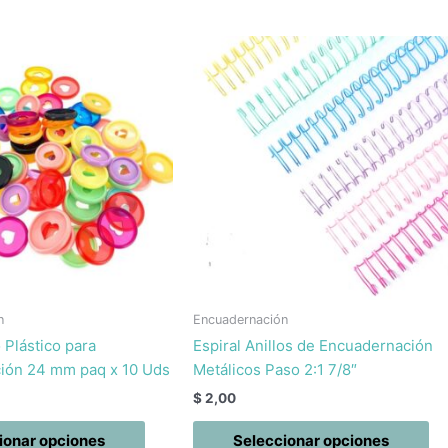
Este
Es
producto
pr
tiene
ti
múltiples
mú
variantes.
va
Las
La
opciones
op
se
se
pueden
pu
elegir
el
en
en
la
la
n
Encuadernación
página
pá
 Plástico para
Espiral Anillos de Encuadernación
de
de
ión 24 mm paq x 10 Uds
Metálicos Paso 2:1 7/8″
producto
pr
$
2,00
ionar opciones
Seleccionar opciones