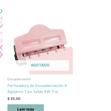
te
oducto
ene
ltiples
riantes.
s
ciones
eden
egir
AGOTADO
Encuadernación
gina
Perforadora de Encuadernación 4
Agujeros Tipo Setas KW-Trio
oducto
$
35,00
Leer más