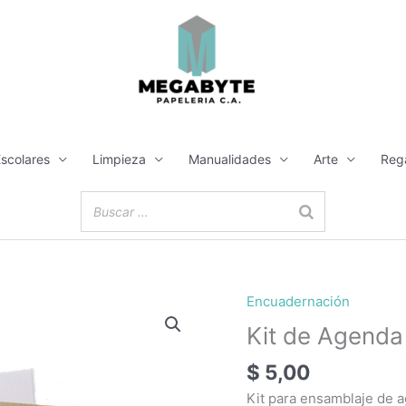
Escolares
Limpieza
Manualidades
Arte
Reg
Encuadernación
Kit
de
Kit de Agenda
Agenda
$
5,00
Media
Carta
Kit para ensamblaje de 