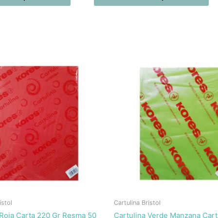
istol
Cartulina Bristol
 Roja Carta 220 Gr Resma 50
Cartulina Verde Manzana Cart