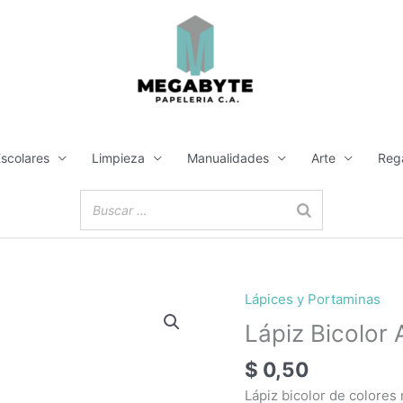
Escolares
Limpieza
Manualidades
Arte
Reg
Lápices y Portaminas
Lápiz
Bicolor
Lápiz Bicolor
Azul/Rojo
$
0,50
Marca
Artesco
Lápiz bicolor de colores