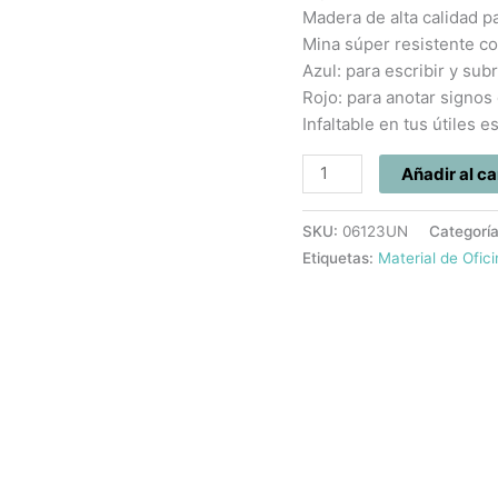
cantidad
Madera de alta calidad par
Mina súper resistente c
Azul: para escribir y subr
Rojo: para anotar signos
Infaltable en tus útiles e
Añadir al ca
SKU:
06123UN
Categorí
Etiquetas:
Material de Ofic