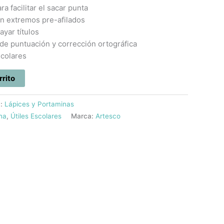
a facilitar el sacar punta
on extremos pre-afilados
ayar títulos
 de puntuación y corrección ortográfica
scolares
rrito
a:
Lápices y Portaminas
ina
,
Útiles Escolares
Marca:
Artesco