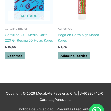
AGOTADO
Cartulina Bristol
Adhesivos
Cartulina Azul Medio Carta
Pega en Barra 8 gr Marca
220 Gr Resma 50 Hojas Kores
Kores
$
10,00
$
1,75
Leer más
Añadir al carrito
Copyright © 2026
Megabyte Papelería, C.A.
| J-40826742-0 |
Caracas, Venezuela
Política de Privacidad
Preguntas Frecuentes