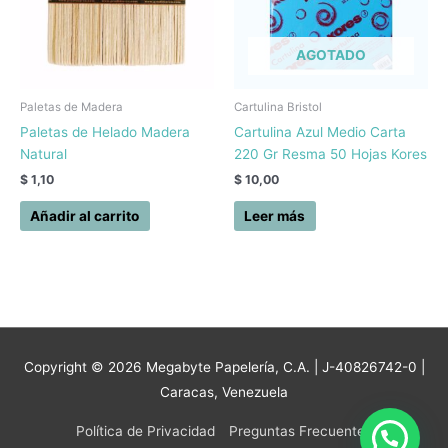
AGOTADO
Paletas de Madera
Cartulina Bristol
Paletas de Helado Madera
Cartulina Azul Medio Carta
Natural
220 Gr Resma 50 Hojas Kores
$
1,10
$
10,00
Añadir al carrito
Leer más
Copyright © 2026
Megabyte Papelería, C.A.
| J-40826742-0 |
Caracas, Venezuela
Política de Privacidad
Preguntas Frecuentes