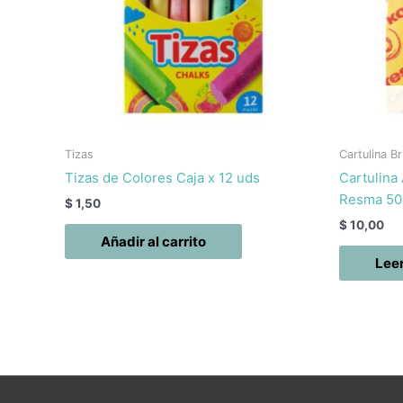
Tizas
Cartulina Br
Tizas de Colores Caja x 12 uds
Cartulina
Resma 50
$
1,50
$
10,00
Añadir al carrito
Lee