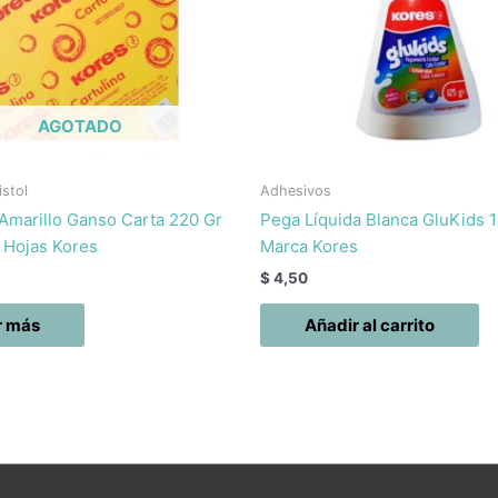
AGOTADO
istol
Adhesivos
 Amarillo Ganso Carta 220 Gr
Pega Líquida Blanca GluKids 
 Hojas Kores
Marca Kores
$
4,50
r más
Añadir al carrito