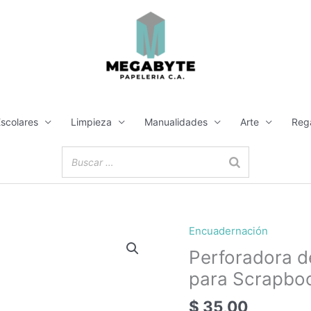
Escolares
Limpieza
Manualidades
Arte
Reg
Encuadernación
Perforadora
de
Perforadora d
Encuadernación
para Scrapbo
3
Agujeros
$
35,00