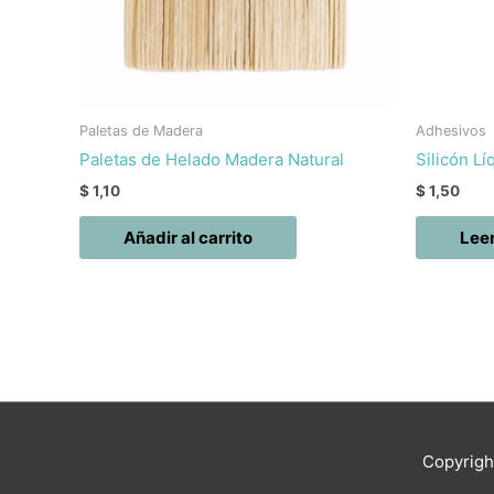
Paletas de Madera
Adhesivos
Paletas de Helado Madera Natural
Silicón L
$
1,10
$
1,50
Añadir al carrito
Lee
Copyrig