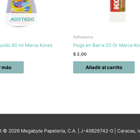
AGOTADO
Adhesivos
íquido 60 ml Marca Kores
Pega en Barra 20 Gr Marca Ko
$
2,00
r más
Añadir al carrito
ht © 2026
Megabyte Papelería, C.A.
| J-40826742-0 | Caracas, 