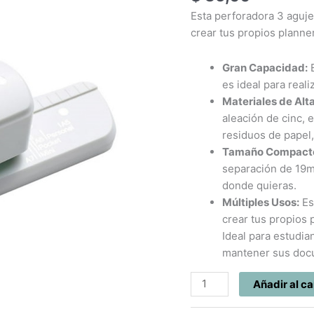
para
Esta perforadora 3 aguje
Scrapbooking
crear tus propios planner
KW-
Trio
Gran Capacidad:
E
cantidad
es ideal para real
Materiales de Alt
aleación de cinc, 
residuos de papel,
Tamaño Compact
separación de 19m
donde quieras.
Múltiples Usos:
Es
crear tus propios
Ideal para estudi
mantener sus doc
Añadir al ca