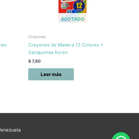
AGOTADO
Creyones
res
Creyones de Madera 12 Colores +
Sacapuntas Kores
$
7,80
Leer más
Venezuela