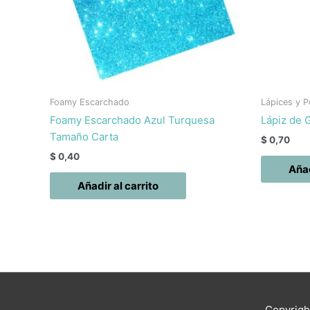
Foamy Escarchado
Lápices y P
Foamy Escarchado Azul Turquesa
Lápiz de 
Tamaño Carta
$
0,70
$
0,40
Añad
Añadir al carrito
Copyrig