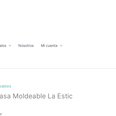
alos
Nosotros
Mi cuenta
eables
asa Moldeable La Estic
ar