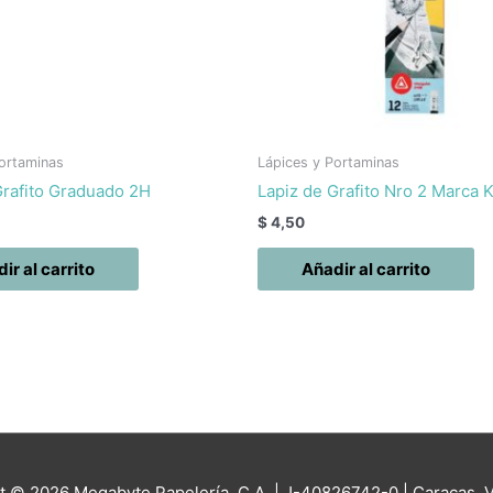
ortaminas
Lápices y Portaminas
Grafito Graduado 2H
Lapiz de Grafito Nro 2 Marca 
$
4,50
ir al carrito
Añadir al carrito
ht © 2026
Megabyte Papelería, C.A.
| J-40826742-0 | Caracas, 