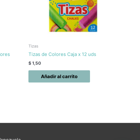
Tizas
Kores
Tizas de Colores Caja x 12 uds
$
1,50
Añadir al carrito
Venezuela