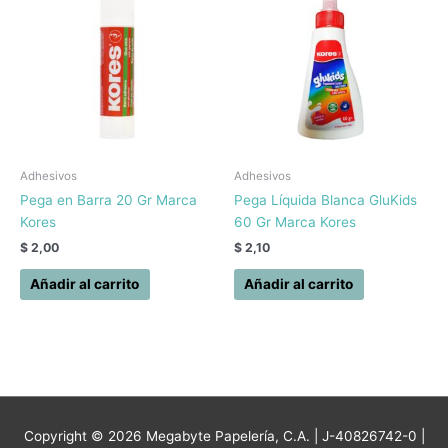
Adhesivos
Adhesivos
Pega en Barra 20 Gr Marca
Pega Líquida Blanca GluKids
Kores
60 Gr Marca Kores
$
2,00
$
2,10
Añadir al carrito
Añadir al carrito
Copyright © 2026
Megabyte Papelería, C.A.
| J-40826742-0 |