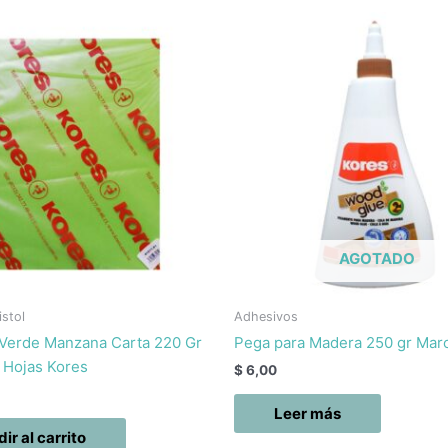
AGOTADO
istol
Adhesivos
 Verde Manzana Carta 220 Gr
Pega para Madera 250 gr Mar
 Hojas Kores
$
6,00
Leer más
ir al carrito