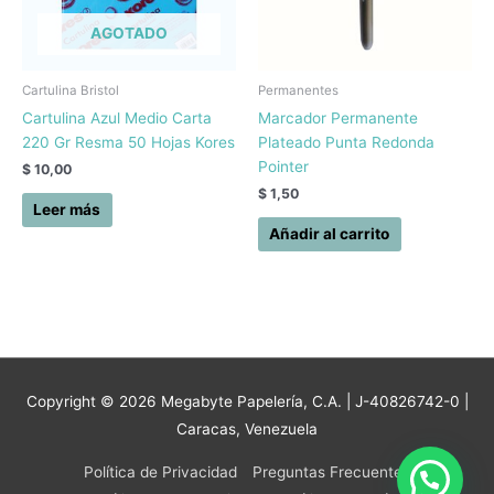
AGOTADO
Cartulina Bristol
Permanentes
Cartulina Azul Medio Carta
Marcador Permanente
220 Gr Resma 50 Hojas Kores
Plateado Punta Redonda
Pointer
$
10,00
$
1,50
Leer más
Añadir al carrito
Copyright © 2026
Megabyte Papelería, C.A.
| J-40826742-0 |
Caracas, Venezuela
Política de Privacidad
Preguntas Frecuentes