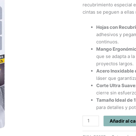
cantidad
recubrimiento especial e
cintas se peguen a ellas 
Hojas con Recubr
adhesivos y pegame
continuos.
Mango Ergonómic
que se adapta a la
proyectos largos.
Acero Inoxidable 
láser que garantiza
Corte Ultra Suave
cierre sin esfuerzo
Tamaño Ideal de
para detalles y po
Añadir al ca