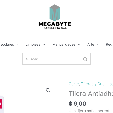
Escolares
Limpieza
Manualidades
Arte
Reg
Corte
,
Tijeras y Cuchilla
Tijera
Antiadherente
Tijera Antiad
Ergo
$
9,00
175mm
Deli
Una tijera antiadherente