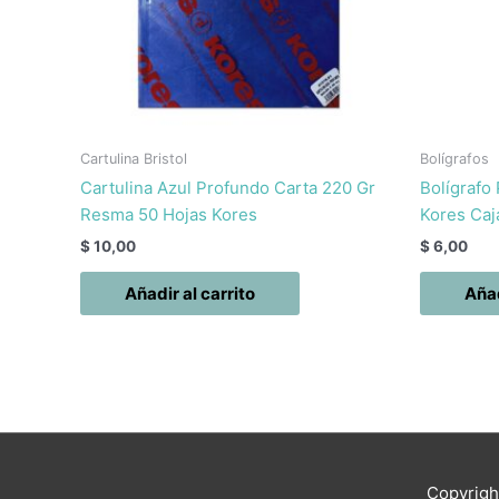
Cartulina Bristol
Bolígrafos
Cartulina Azul Profundo Carta 220 Gr
Bolígrafo
Resma 50 Hojas Kores
Kores Caj
$
10,00
$
6,00
Añadir al carrito
Añad
Copyrig