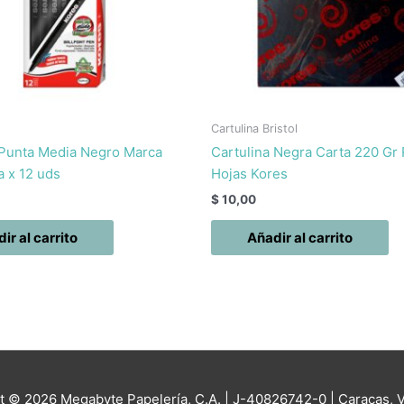
Cartulina Bristol
 Punta Media Negro Marca
Cartulina Negra Carta 220 Gr
a x 12 uds
Hojas Kores
$
10,00
ir al carrito
Añadir al carrito
ht © 2026
Megabyte Papelería, C.A.
| J-40826742-0 | Caracas, 