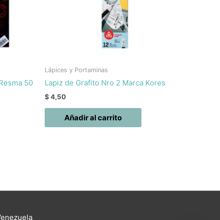
Lápices y Portaminas
 Resma 50
Lapiz de Grafito Nro 2 Marca Kores
$
4,50
Añadir al carrito
Venezuela