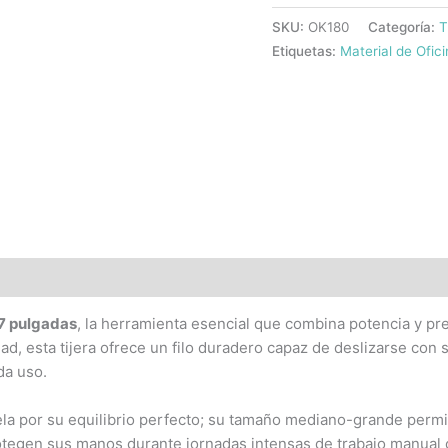
SKU:
OK180
Categoría:
T
Etiquetas:
Material de Ofic
7 pulgadas
, la herramienta esencial que combina potencia y prec
dad, esta tijera ofrece un filo duradero capaz de deslizarse con 
da uso.
a por su equilibrio perfecto; su tamaño mediano-grande permit
egen sus manos durante jornadas intensas de trabajo manual o