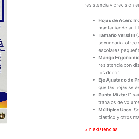
resistencia y precisión 
Hojas de Acero In
manteniendo su fi
Tamaño Versátil (
secundaria, ofreci
escolares pequeñ
Mango Ergonómico
resistencia con d
los dedos.
Eje Ajustado de Pr
que las hojas se s
Punta Mixta:
Diseñ
trabajos de volume
Múltiples Usos:
Son
plástico y otros ma
Sin existencias