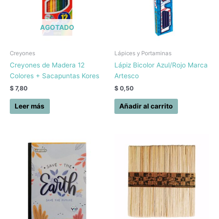
AGOTADO
Creyones
Lápices y Portaminas
Creyones de Madera 12
Lápiz Bicolor Azul/Rojo Marca
Colores + Sacapuntas Kores
Artesco
$
7,80
$
0,50
Leer más
Añadir al carrito