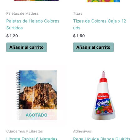
Paletas de Madera
Tizas
Paletas de Helado Colores
Tizas de Colores Caja x 12
Surtidos
uds
$
1,20
$
1,50
Añadir al carrito
Añadir al carrito
AGOTADO
Cuadernos y Libretas
Adhesivos
Libreta Espiral 6 Materias
Pega Líquida Blanca GluKids