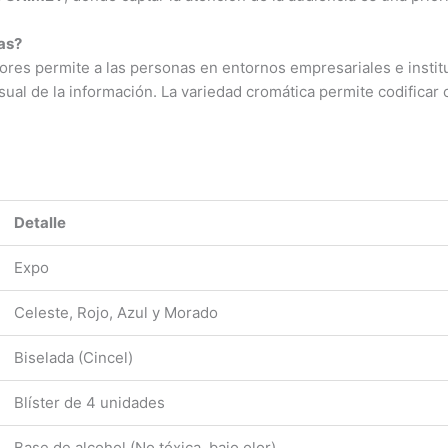
cas?
ores permite a las personas en entornos empresariales e instit
sual de la información. La variedad cromática permite codificar c
Detalle
Expo
Celeste, Rojo, Azul y Morado
Biselada (Cincel)
Blíster de 4 unidades
Base de alcohol (No tóxica, bajo olor)