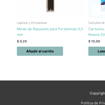
Lápices y Portaminas
Cartulina Br
Minas de Repuesto para Portaminas 0,5
Cartulina
mm
Resma 50
$
0,25
$
10,00
Añadir al carrito
Lee
Copyrig
Política de Pr