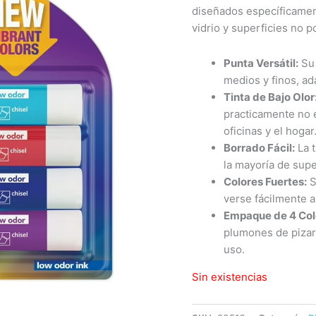
diseñados específicamente
vidrio y superficies no p
Punta Versátil:
Su 
medios y finos, a
Tinta de Bajo Olor
practicamente no e
oficinas y el hogar
Borrado Fácil:
La t
la mayoría de supe
Colores Fuertes:
S
verse fácilmente a 
Empaque de 4 Col
plumones de pizarr
uso.
Sin existencias