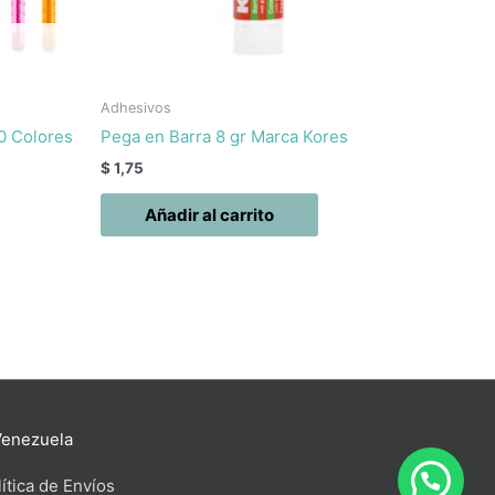
Adhesivos
0 Colores
Pega en Barra 8 gr Marca Kores
$
1,75
Añadir al carrito
Venezuela
ítica de Envíos