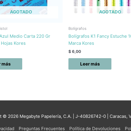
AGOTADO
AGOTADO
istol
Bolígrafos
 Azul Medio Carta 220 Gr
Bolígrafos K1 Fancy Estuche 1
 Hojas Kores
Marca Kores
$
6,00
r más
Leer más
ht © 2026
Megabyte Papelería, C.A.
| J-40826742-0 | Caracas, 
ivacidad
Preguntas Frecuentes
Política de Devoluciones
Pol