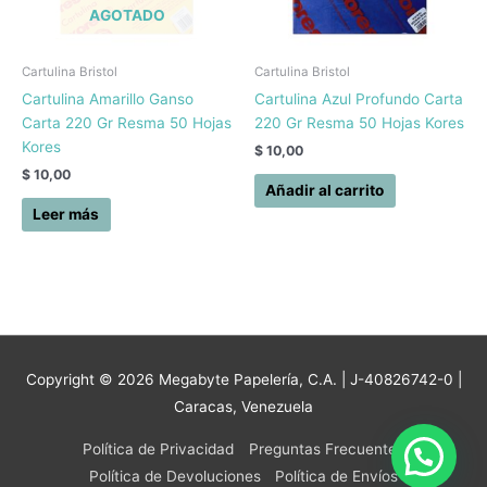
AGOTADO
Cartulina Bristol
Cartulina Bristol
Cartulina Amarillo Ganso
Cartulina Azul Profundo Carta
Carta 220 Gr Resma 50 Hojas
220 Gr Resma 50 Hojas Kores
Kores
$
10,00
$
10,00
Añadir al carrito
Leer más
Copyright © 2026
Megabyte Papelería, C.A.
| J-40826742-0 |
Caracas, Venezuela
Política de Privacidad
Preguntas Frecuentes
Política de Devoluciones
Política de Envíos